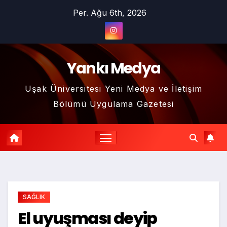
Skip
Per. Ağu 6th, 2026
to
content
Yankı Medya
Uşak Üniversitesi Yeni Medya ve İletişim
Bölümü Uygulama Gazetesi
SAĞLIK
El uyuşması deyip