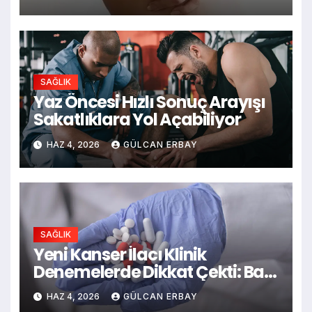
SAĞLIK
Yaz Öncesi Hızlı Sonuç Arayışı
Sakatlıklara Yol Açabiliyor
HAZ 4, 2026
GÜLCAN ERBAY
SAĞLIK
Yeni Kanser İlacı Klinik
Denemelerde Dikkat Çekti: Bazı
Hastalarda Tümörler Küçüldü
HAZ 4, 2026
GÜLCAN ERBAY