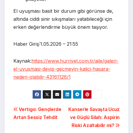
El uyuşması basit bir durum gibi görünse de,
altında ciddi sinir sıkışmaları yatabileceği için
erken değerlendirme büyük önem taşıyor.
Haber Giriş:1.05.2026 – 21:55
Kaynak:
https://www.hurriyet.com.tr/aile/galeri-
el-uyusmasi-deyip-gecmeyin-kalici-hasara-
neden-olabilir-43161126/1
Yazı
Vertigo: Gençlerde
Kanserle Savaşta Ucuz
Artan Sessiz Tehdit
ve Güçlü Silah: Aspirin
gezinmesi
Riski Azaltabilir mi?