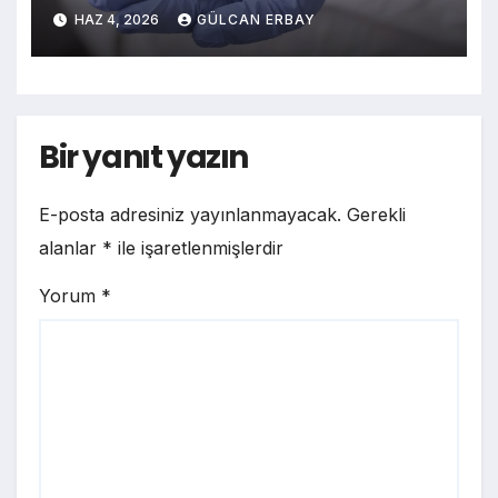
Hastalarda Tümörler Küçüldü
HAZ 4, 2026
GÜLCAN ERBAY
Bir yanıt yazın
E-posta adresiniz yayınlanmayacak.
Gerekli
alanlar
*
ile işaretlenmişlerdir
Yorum
*