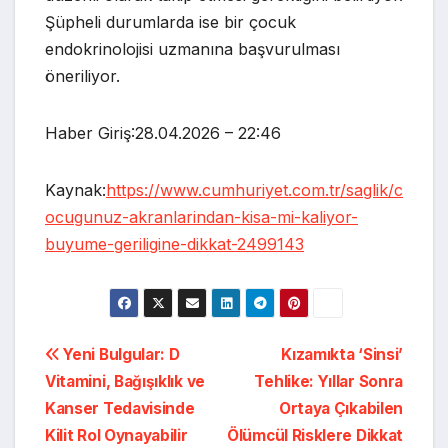
Şüpheli durumlarda ise bir çocuk
endokrinolojisi uzmanına başvurulması
öneriliyor.
Haber Giriş:28.04.2026 – 22:46
Kaynak:
https://www.cumhuriyet.com.tr/saglik/c
ocugunuz-akranlarindan-kisa-mi-kaliyor-
buyume-geriligine-dikkat-2499143
Yazı
Yeni Bulgular: D
Kızamıkta ‘Sinsi’
Vitamini, Bağışıklık ve
Tehlike: Yıllar Sonra
gezinmesi
Kanser Tedavisinde
Ortaya Çıkabilen
Kilit Rol Oynayabilir
Ölümcül Risklere Dikkat