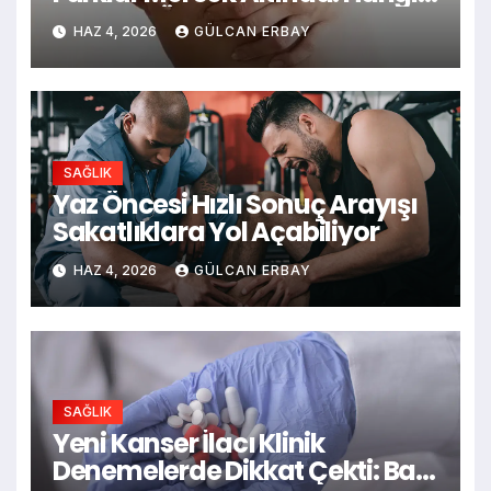
Belirtiler Öne Çıkıyor?
HAZ 4, 2026
GÜLCAN ERBAY
SAĞLIK
Yaz Öncesi Hızlı Sonuç Arayışı
Sakatlıklara Yol Açabiliyor
HAZ 4, 2026
GÜLCAN ERBAY
SAĞLIK
Yeni Kanser İlacı Klinik
Denemelerde Dikkat Çekti: Bazı