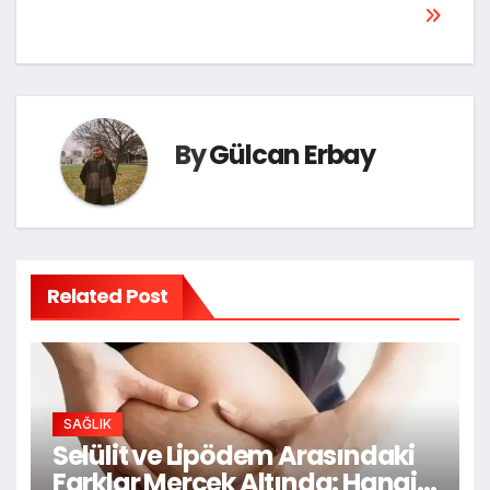
By
Gülcan Erbay
Related Post
SAĞLIK
Selülit ve Lipödem Arasındaki
Farklar Mercek Altında: Hangi