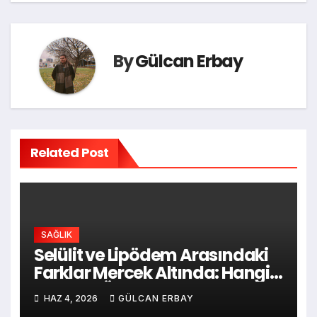
By
Gülcan Erbay
Related Post
SAĞLIK
Selülit ve Lipödem Arasındaki
Farklar Mercek Altında: Hangi
Belirtiler Öne Çıkıyor?
HAZ 4, 2026
GÜLCAN ERBAY