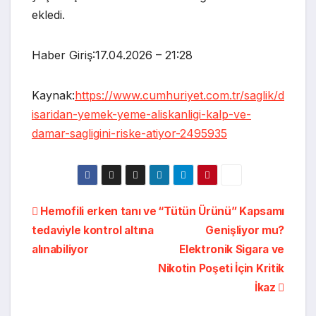
ekledi.
Haber Giriş:17.04.2026 – 21:28
Kaynak:
https://www.cumhuriyet.com.tr/saglik/d
isaridan-yemek-yeme-aliskanligi-kalp-ve-
damar-sagligini-riske-atiyor-2495935
Yazı
Hemofili erken tanı ve
“Tütün Ürünü” Kapsamı
tedaviyle kontrol altına
Genişliyor mu?
gezinmesi
alınabiliyor
Elektronik Sigara ve
Nikotin Poşeti İçin Kritik
İkaz