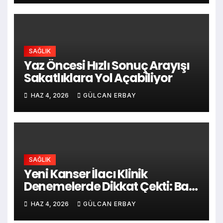
SAĞLIK
Yaz Öncesi Hızlı Sonuç Arayışı
Sakatlıklara Yol Açabiliyor
HAZ 4, 2026
GÜLCAN ERBAY
SAĞLIK
Yeni Kanser İlacı Klinik
Denemelerde Dikkat Çekti: Bazı
Hastalarda Tümörler Küçüldü
HAZ 4, 2026
GÜLCAN ERBAY