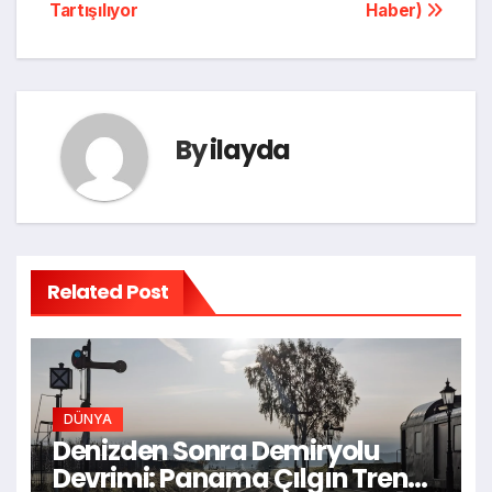
Tartışılıyor
Haber)
By
ilayda
Related Post
DÜNYA
Denizden Sonra Demiryolu
Devrimi: Panama Çılgın Tren