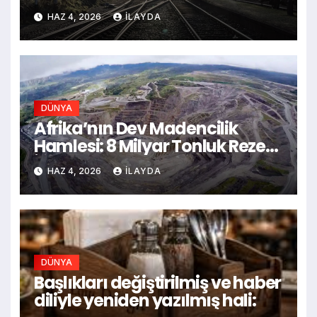
Köprüsüyle Dünyayı
HAZ 4, 2026
ILAYDA
Sallamaya Hazırlanıyor
(Kardeş Site)
DÜNYA
Afrika’nın Dev Madencilik
Hamlesi: 8 Milyar Tonluk Rezerv
İçin Dev Ulaşım Ağı Kuruluyor
HAZ 4, 2026
ILAYDA
DÜNYA
Başlıkları değiştirilmiş ve haber
diliyle yeniden yazılmış hali: