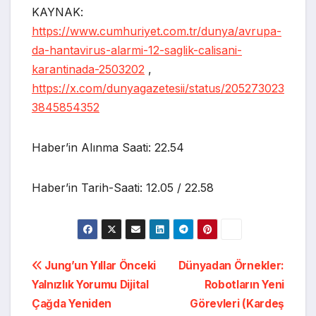
KAYNAK:
https://www.cumhuriyet.com.tr/dunya/avrupa-
da-hantavirus-alarmi-12-saglik-calisani-
karantinada-2503202
,
https://x.com/dunyagazetesii/status/205273023
3845854352
Haber’in Alınma Saati: 22.54
Haber’in Tarih-Saati: 12.05 / 22.58
Yazı
Jung’un Yıllar Önceki
Dünyadan Örnekler:
Yalnızlık Yorumu Dijital
Robotların Yeni
gezinmesi
Çağda Yeniden
Görevleri (Kardeş