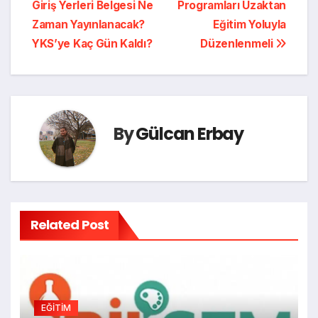
Giriş Yerleri Belgesi Ne
Programları Uzaktan
gezinmesi
Zaman Yayınlanacak?
Eğitim Yoluyla
YKS’ye Kaç Gün Kaldı?
Düzenlenmeli
By
Gülcan Erbay
Related Post
EĞİTİM