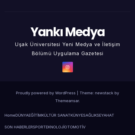
Yankı Medya
Uşak Üniversitesi Yeni Medya ve İletişim
Bölümü Uygulama Gazetesi
Proudly powered by WordPress
|
Theme: newstack by
Themeansar
.
Home
DÜNYA
EĞİTİM
KÜLTÜR SANAT
KÜNYE
SAĞLIK
SEYAHAT
SON HABERLER
SPOR
TEKNOLOJİ
OTOMOTİV