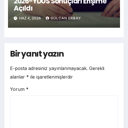
2026-YDUS Sonuçları Erişime
Açıldı
HAZ 4, 2026
GÜLCAN ERBAY
Bir yanıt yazın
E-posta adresiniz yayınlanmayacak.
Gerekli
alanlar
*
ile işaretlenmişlerdir
Yorum
*