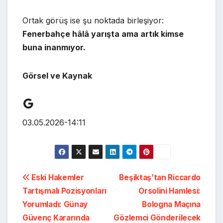
Ortak görüş ise şu noktada birleşiyor:
Fenerbahçe hâlâ yarışta ama artık kimse
buna inanmıyor.
Görsel ve Kaynak
Google
03.05.2026-14:11
Yazı
Eski Hakemler
Beşiktaş’tan Riccardo
Tartışmalı Pozisyonları
Orsolini Hamlesi:
gezinmesi
Yorumladı: Günay
Bologna Maçına
Güvenç Kararında
Gözlemci Gönderilecek