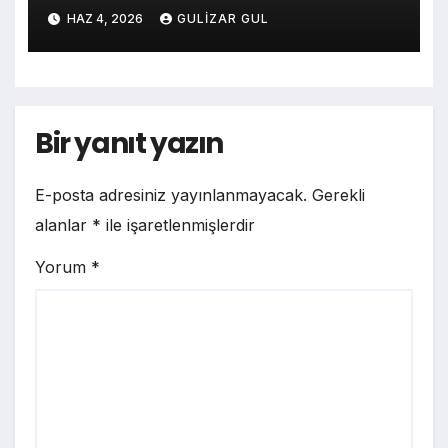
Başladı!
HAZ 4, 2026
GULIZAR GUL
Bir yanıt yazın
E-posta adresiniz yayınlanmayacak.
Gerekli
alanlar
*
ile işaretlenmişlerdir
Yorum
*