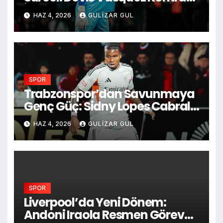
İddiası
HAZ 4, 2026
GULIZAR GUL
SPOR
Trabzonspor’dan Savunmaya
Genç Güç: Sidny Lopes Cabral
Resmen Açıklandı!
HAZ 4, 2026
GULIZAR GUL
SPOR
Liverpool’da Yeni Dönem:
Andoni Iraola Resmen Göreve