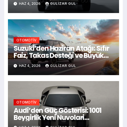
Nissan’ın İngiltere Üssüne
HAZ 4, 2026
GULIZAR GUL
Giriyor
OTOMOTİV
Suzuki’den Haziran Atağı: Sıfır
Faiz, Takas Desteği ve Büyük
İndirimler!
HAZ 4, 2026
GULIZAR GUL
OTOMOTİV
Audi’den Güç Gösterisi: 1001
Beygirlik Yeni Nuvolari
Sahneye Çıkıyor!