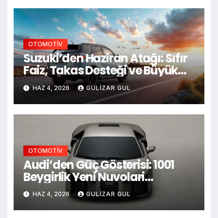
OTOMOTİV
Suzuki’den Haziran Atağı: Sıfır
Faiz, Takas Desteği ve Büyük
İndirimler!
HAZ 4, 2026
GULIZAR GUL
OTOMOTİV
Audi’den Güç Gösterisi: 1001
Beygirlik Yeni Nuvolari
Sahneye Çıkıyor!
HAZ 4, 2026
GULIZAR GUL