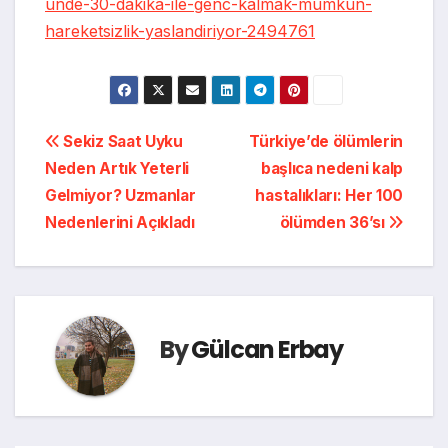
unde-30-dakika-ile-genc-kalmak-mumkun-
hareketsizlik-yaslandiriyor-2494761
Yazı
Sekiz Saat Uyku
Türkiye’de ölümlerin
Neden Artık Yeterli
başlıca nedeni kalp
gezinmesi
Gelmiyor? Uzmanlar
hastalıkları: Her 100
Nedenlerini Açıkladı
ölümden 36’sı
By
Gülcan Erbay