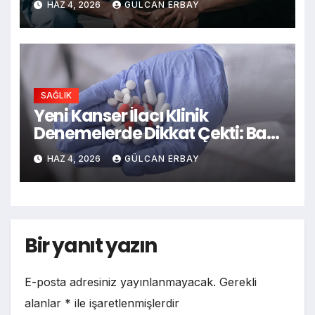
HAZ 4, 2026
GÜLCAN ERBAY
SAĞLIK
Yeni Kanser İlacı Klinik
Denemelerde Dikkat Çekti: Bazı
Hastalarda Tümörler Küçüldü
HAZ 4, 2026
GÜLCAN ERBAY
Bir yanıt yazın
E-posta adresiniz yayınlanmayacak.
Gerekli
alanlar
*
ile işaretlenmişlerdir