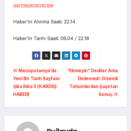
parmesana/recipe
Haber’in Alınma Saati: 22.14
Haber’in Tarih-Saati: 06.04 / 22.18
Yazı
Mezopotamya’da
“Ekmeyin” Dediler Ama
Yeni Bir Tarih Sayfası:
Dinlemedi: Gizemli
gezinmesi
Şika Rika 5 (KARDEŞ
Tohumlardan Şaşırtan
HABER)
Sonuç