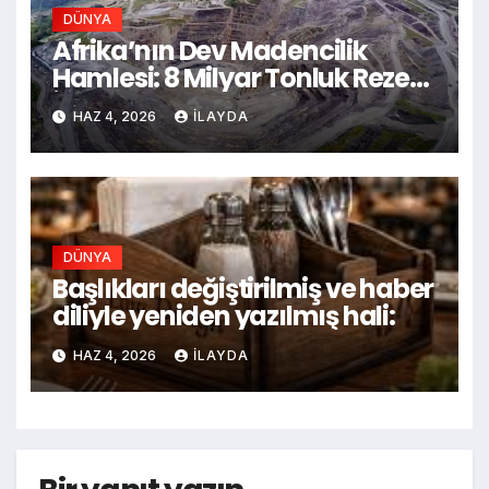
DÜNYA
Afrika’nın Dev Madencilik
Hamlesi: 8 Milyar Tonluk Rezerv
İçin Dev Ulaşım Ağı Kuruluyor
HAZ 4, 2026
ILAYDA
DÜNYA
Başlıkları değiştirilmiş ve haber
diliyle yeniden yazılmış hali:
HAZ 4, 2026
ILAYDA