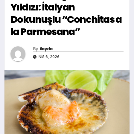
Yıldızı: İtalyan
Dokunuşlu “Conchitas a
la Parmesana”
By
ilayda
NIS 6, 2026