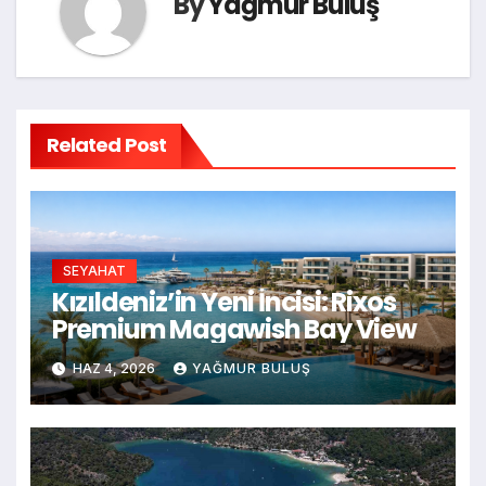
By
Yağmur Buluş
Related Post
SEYAHAT
Kızıldeniz’in Yeni İncisi: Rixos
Premium Magawish Bay View
HAZ 4, 2026
YAĞMUR BULUŞ