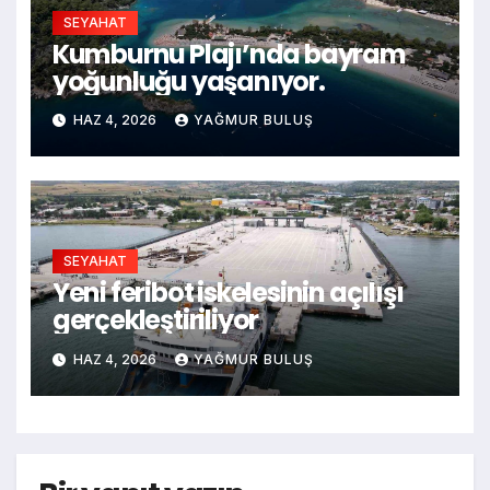
SEYAHAT
Kumburnu Plajı’nda bayram
yoğunluğu yaşanıyor.
HAZ 4, 2026
YAĞMUR BULUŞ
SEYAHAT
Yeni feribot iskelesinin açılışı
gerçekleştiriliyor
HAZ 4, 2026
YAĞMUR BULUŞ