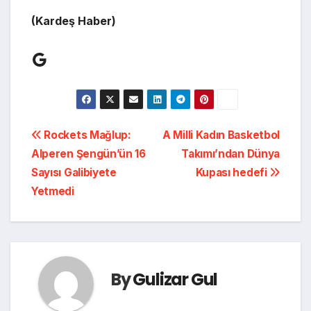
(Kardeş Haber)
Google
Yazı
Rockets Mağlup:
A Milli Kadın Basketbol
Alperen Şengün’ün 16
Takımı’ndan Dünya
gezinmesi
Sayısı Galibiyete
Kupası hedefi
Yetmedi
By
Gulizar Gul